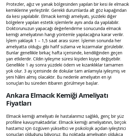
Protezler, ağız ve yanak bölgesinden yapılan bir kesi ile elmacık
kemiklerine yerleştirilir. Gerekli durumlarda alt göz kapağından
da kesi yapılabilir. Elmacık kemiği ameliyatı, yüzdeki diğer
bölgelere yapılan estetik işlemlerle aynı anda da yapılabilir.
Doktorunuzun yapacağı değerlendirme sonucunda elmacık
kemiği ameliyatının hangi yöntemle yapılacağına karar verilir.
İşlem yaklaşık 1 – 1,5 saat arası sürer. İşlemin sonunda her
ameliyatta olduğu gibi hafif sızlama ve kızarmalar görülebilir.
Bunlar genellikle birkaç hafta içerisinde, kendiliğinden geçen
yan etkilerdir. Cildin iyileşme süresi kişiden kişiye değişebilir.
Genellikle 1 ay sonra yüzdeki ödem ve kızarıklıklar tamamen
yok olur. 3 ay içerisinde de dokular tam anlamıyla iyileşmiş ve
yeni hâlini almış olacaktır. Bu nedenle ameliyatın en iyi
sonuçları bu süreden itibaren görülmeye başlar.
Ankara Elmacık Kemiği Ameliyatı
Fiyatları
Elmacık kemiği ameliyatı ile hastalarımız sağlıklı, genç bir yüz
profiline kavuşmaktadırlar. Elmacık kemiği ameliyatının, birçok
hastamız için özgüven yükseltici ve psikolojik açıdan iyileştirici
sonuçları olduğunu biliyoruz. Bu noktada ameliyatın oldukça