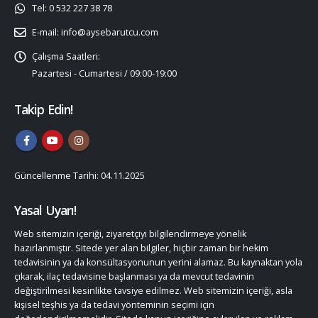
Tel:
0 532 227 38 78
E-mail:
info@aysebarutcu.com
Çalışma Saatleri:
Pazartesi - Cumartesi / 09:00-19:00
Takip Edin!
Güncellenme Tarihi: 04.11.2025
Yasal Uyarı!
Web sitemizin içeriği, ziyaretçiyi bilgilendirmeye yönelik
hazırlanmıştır. Sitede yer alan bilgiler, hiçbir zaman bir hekim
tedavisinin ya da konsültasyonunun yerini alamaz. Bu kaynaktan yola
çıkarak, ilaç tedavisine başlanması ya da mevcut tedavinin
değiştirilmesi kesinlikte tavsiye edilmez. Web sitemizin içeriği, asla
kişisel teşhis ya da tedavi yönteminin seçimi için