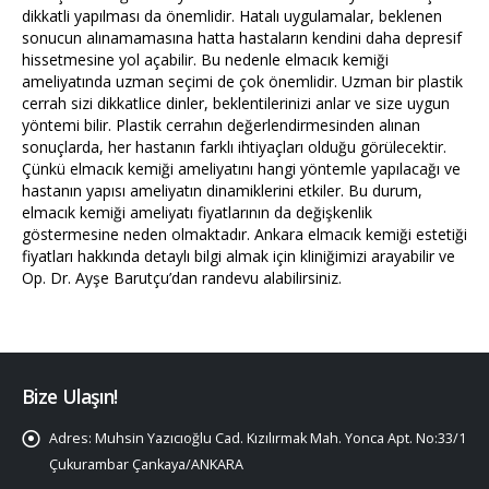
dikkatli yapılması da önemlidir. Hatalı uygulamalar, beklenen
sonucun alınamamasına hatta hastaların kendini daha depresif
hissetmesine yol açabilir. Bu nedenle elmacık kemiği
ameliyatında uzman seçimi de çok önemlidir. Uzman bir plastik
cerrah sizi dikkatlice dinler, beklentilerinizi anlar ve size uygun
yöntemi bilir. Plastik cerrahın değerlendirmesinden alınan
sonuçlarda, her hastanın farklı ihtiyaçları olduğu görülecektir.
Çünkü elmacık kemiği ameliyatını hangi yöntemle yapılacağı ve
hastanın yapısı ameliyatın dinamiklerini etkiler. Bu durum,
elmacık kemiği ameliyatı fiyatlarının da değişkenlik
göstermesine neden olmaktadır. Ankara elmacık kemiği estetiği
fiyatları hakkında detaylı bilgi almak için kliniğimizi arayabilir ve
Op. Dr. Ayşe Barutçu’dan randevu alabilirsiniz.
Bize Ulaşın!
Adres:
Muhsin Yazıcıoğlu Cad. Kızılırmak Mah. Yonca Apt. No:33/1
Çukurambar Çankaya/ANKARA